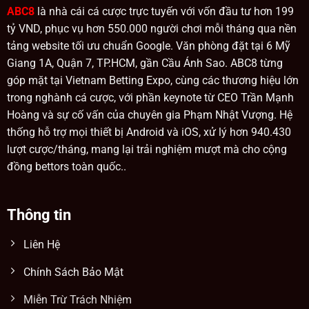
ABC8
là nhà cái cá cược trực tuyến với vốn đầu tư hơn 199
tỷ VND, phục vụ hơn 550.000 người chơi mỗi tháng qua nền
tảng website tối ưu chuẩn Google. Văn phòng đặt tại 6 Mỹ
Giang 1A, Quận 7, TP.HCM, gần Cầu Ánh Sao. ABC8 từng
góp mặt tại Vietnam Betting Expo, cùng các thương hiệu lớn
trong nghành cá cược, với phần keynote từ CEO Trần Mạnh
Hoàng và sự cố vấn của chuyên gia Phạm Nhật Vượng. Hệ
thống hỗ trợ mọi thiết bị Android và iOS, xử lý hơn 940.430
lượt cược/tháng, mang lại trải nghiệm mượt mà cho cộng
đồng bettors toàn quốc..
Thông tin
Liên Hệ
Chính Sách Bảo Mật
Miễn Trừ Trách Nhiệm