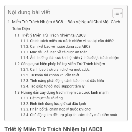
Nội dung bài viết
Miễn Trừ Trách Nhiệm ABC8 – Bảo Vệ Người Chơi Một Cách
Toàn Diện
Triết lý Miễn Trừ Trách Nhiệm tại ABC8
Chính sách miễn trừ trách nhiệm vì sao lại cần thiết?
Cam kết bảo vệ người dùng của ABC8
Mục tiêu dài hạn về cá cược an toàn
Ảnh hưởng tích cực khi hội viên ý thức được trách nhiệm
Công cụ và biện pháp hỗ trợ Miễn Trừ Trách Nhiệm
Cảnh báo thời gian chơi và mức cược
Tự khóa tài khoản khi cần thiết
Tính năng phát động cảnh báo thì có dấu hiệu
Trợ giúp từ đội ngũ support tâm lý
Hướng dẫn xây dựng trách nhiệm cá cược lành mạnh
Đặt mục tiêu rõ ràng
Bình tĩnh đúng lúc, giữ cái đầu lạnh
Phân bổ tài chính hợp lý trước khi chơi
Chủ động tìm đến trợ giúp khi cảm thấy mất kiểm soát
Triết lý Miễn Trừ Trách Nhiệm tại ABC8