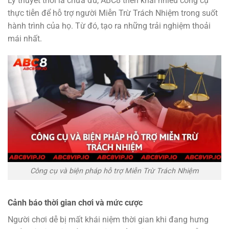
Lý thuyết thôi là chưa đủ, ABC8 triển khai nhiều công cụ
thực tiễn để hỗ trợ người Miễn Trừ Trách Nhiệm trong suốt
hành trình của họ. Từ đó, tạo ra những trải nghiệm thoải
mái nhất.
Công cụ và biện pháp hỗ trợ Miễn Trừ Trách Nhiệm
Cảnh báo thời gian chơi và mức cược
Người chơi dễ bị mất khái niệm thời gian khi đang hưng