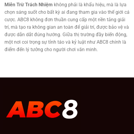
Miễn Trừ Trách Nhiệm
không phải là khẩu hiệu, mà là lựa
chọn sáng suốt cho bất kỳ ai đang tham gia vào thế giới cá
cược. ABC8 không đơn thuần cung cấp một nền tảng giải
trí, mà tạo ra không gian an toàn để giải trí, được bảo vệ và
được dẫn dắt đúng hướng. Giữa thị trường đầy biến động,
một nơi coi trọng sự tỉnh táo và kỷ luật như ABC8 chính là
điểm đến lý tưởng cho người chơi văn minh.