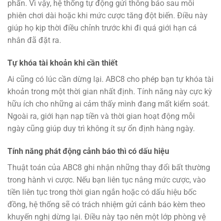
phấn. Vì vậy, hệ thống tự động gửi thông báo sau mỗi
phiên chơi dài hoặc khi mức cược tăng đột biến. Điều này
giúp họ kịp thời điều chỉnh trước khi đi quá giới hạn cá
nhân đã đặt ra.
Tự khóa tài khoản khi cần thiết
Ai cũng có lúc cần dừng lại. ABC8 cho phép bạn tự khóa tài
khoản trong một thời gian nhất định. Tính năng này cực kỳ
hữu ích cho những ai cảm thấy mình đang mất kiểm soát.
Ngoài ra, giới hạn nạp tiền và thời gian hoạt động mỗi
ngày cũng giúp duy trì không ít sự ổn định hàng ngày.
Tính năng phát động cảnh báo thì có dấu hiệu
Thuật toán của ABC8 ghi nhận những thay đổi bất thường
trong hành vi cược. Nếu bạn liên tục nâng mức cược, vào
tiền liên tục trong thời gian ngắn hoặc có dấu hiệu bốc
đồng, hệ thống sẽ có trách nhiệm gửi cảnh báo kèm theo
khuyến nghị dừng lại. Điều này tạo nên một lớp phòng vệ