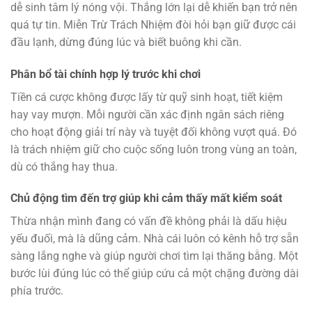
dễ sinh tâm lý nóng vội. Thắng lớn lại dễ khiến bạn trở nên
quá tự tin. Miễn Trừ Trách Nhiệm đòi hỏi bạn giữ được cái
đầu lạnh, dừng đúng lúc và biết buông khi cần.
Phân bổ tài chính hợp lý trước khi chơi
Tiền cá cược không được lấy từ quỹ sinh hoạt, tiết kiệm
hay vay mượn. Mỗi người cần xác định ngân sách riêng
cho hoạt động giải trí này và tuyệt đối không vượt quá. Đó
là trách nhiệm giữ cho cuộc sống luôn trong vùng an toàn,
dù có thắng hay thua.
Chủ động tìm đến trợ giúp khi cảm thấy mất kiểm soát
Thừa nhận mình đang có vấn đề không phải là dấu hiệu
yếu đuối, mà là dũng cảm. Nhà cái luôn có kênh hỗ trợ sẵn
sàng lắng nghe và giúp người chơi tìm lại thăng bằng. Một
bước lùi đúng lúc có thể giúp cứu cả một chặng đường dài
phía trước.