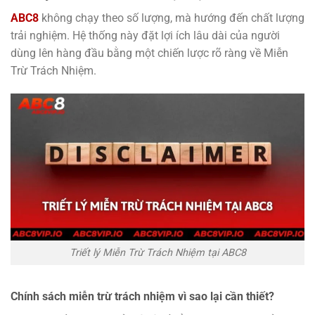
ABC8
không chạy theo số lượng, mà hướng đến chất lượng
trải nghiệm. Hệ thống này đặt lợi ích lâu dài của người
dùng lên hàng đầu bằng một chiến lược rõ ràng về Miễn
Trừ Trách Nhiệm.
Triết lý Miễn Trừ Trách Nhiệm tại ABC8
Chính sách miễn trừ trách nhiệm vì sao lại cần thiết?