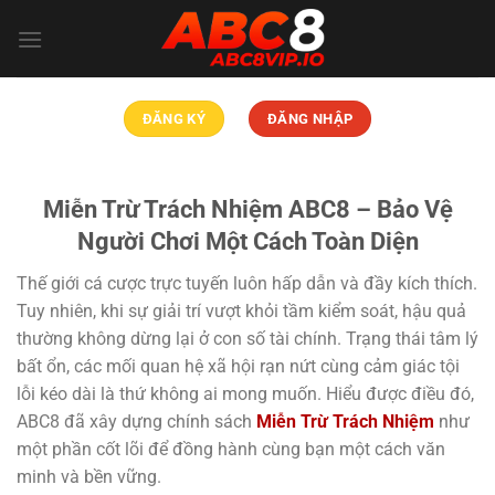
Bỏ
qua
nội
dung
ĐĂNG KÝ
ĐĂNG NHẬP
Miễn Trừ Trách Nhiệm ABC8 – Bảo Vệ
Người Chơi Một Cách Toàn Diện
Thế giới cá cược trực tuyến luôn hấp dẫn và đầy kích thích.
Tuy nhiên, khi sự giải trí vượt khỏi tầm kiểm soát, hậu quả
thường không dừng lại ở con số tài chính. Trạng thái tâm lý
bất ổn, các mối quan hệ xã hội rạn nứt cùng cảm giác tội
lỗi kéo dài là thứ không ai mong muốn. Hiểu được điều đó,
ABC8 đã xây dựng
chính sách
Miễn Trừ Trách Nhiệm
như
một phần cốt lõi để đồng hành cùng bạn một cách văn
minh và bền vững.