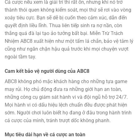
Cá cược nếu xem là giải trí thì rất ổn, nhưng khi nó trở
thành thói quen không kiểm soát, mọi thứ sẽ rơi vào vòng
xoáy tiêu cực. Bạn sẽ dễ bị cuốn theo cảm xúc, dẫn đến
quyết định liều lĩnh. Thua liên tiếp sinh ra nợ nần, còn
thắng quá đà lại tạo ảo tưởng bất bại. Miễn Trừ Trách
Nhiệm ABC8 xuất hiện như một tấm lá chắn, bảo vệ tâm lý
cũng như ngăn chặn hậu quả trước khi mọi chuyện vượt
ngoài tầm tay.
Cam kết bảo vệ người dùng của ABC8
ABC8 không phó mặc khách hàng cho những tựa game
may rủi. Họ chủ động đưa ra những giới hạn an toàn,
những công cụ giám sát hành vi và đội ngũ hỗ trợ 24/7.
Mọi hành vi có dấu hiệu lệch chuẩn đều được phát hiện
sớm. Người chơi luôn biết họ đang ở đâu trong hành trình
cá cược của mình, tránh trượt dốc không phanh.
Mục tiêu dài hạn về cá cược an toàn